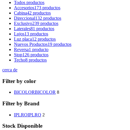
Todos
productos
Accesorios
173 productos
Cabina
42 productos
Direccional
132 productos
Exclusivo
239 productos
Laterales
81 productos
Lujos
13 productos
Luz placa
12 productos
Nuevos Productos
19 productos
Reversa
1 producto
Stop
126 productos
Techo
8 productos
cerca de
Filter by color
BICOLOR
BICOLOR
8
Filter by Brand
IPLRO
IPLRO
2
Stock Disponible