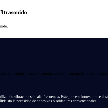
Ultrasonido
onido.
 estés en la industria manufacturera, médica o automotriz, nuestra experi
lizando vibraciones de alta frecuencia. Este proceso innovador se destac
sólida sin la necesidad de adhesivos o soldaduras convencionales.