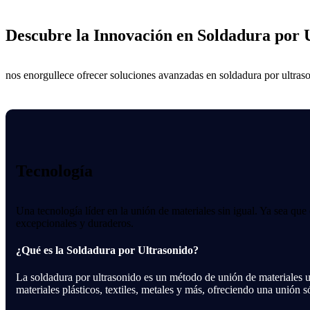
Descubre la Innovación en Soldadura por 
nos enorgullece ofrecer soluciones avanzadas en soldadura por ultras
Tecnología
Una tecnología líder en la unión de materiales sin igual. Ya sea que
excepcionales y duraderos.
¿Qué es la Soldadura por Ultrasonido?
La soldadura por ultrasonido es un método de unión de materiales uti
materiales plásticos, textiles, metales y más, ofreciendo una unión 