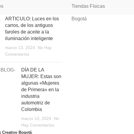
es
Tiendas Físicas
ARTICULO: Luces en los
Bogotá
carros, de los antiguos
faroles de aceite a la
iluminación inteligente
marzo 13, 2024
No Hay
Comentarios
DÍA DE LA
MUJER: Estas son
algunas «Mujeres
de Primera» en la
industria
automotriz de
Colombia
marzo 13, 2024
No
Hay Comentarios
k Creativo Bogotá
.