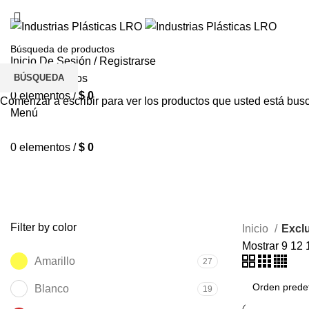
Inicio De Sesión / Registrarse
BÚSQUEDA
Lista de deseos
0
elementos
/
$
0
Comenzar a escribir para ver los productos que usted está bus
Menú
0
elementos
/
$
0
TODOS
PRODUCTOS
ACCESORIOS
173 PRODUCTOS
CABI
LUJOS
13 PRODUCTOS
LUZ PLACA
12 PRODUCTOS
NUEV
Filter by color
Inicio
Excl
Mostrar
9
12
Amarillo
27
Blanco
19