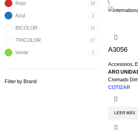
Rojo
18
Azul
2
BICOLOR
12
TRICOLOR
17
A3056
Verde
2
Accesorios
,
E
ARO UNIDA
Cromado Dim.
Filter by Brand
COTIZAR
LEER MÁS