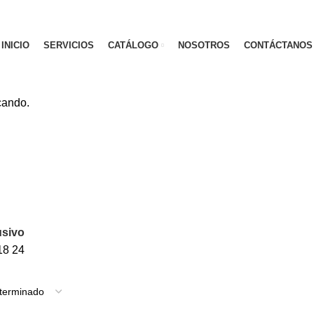
INICIO
SERVICIOS
CATÁLOGO
NOSOTROS
CONTÁCTANOS
cando.
Exclusivo
NA
42 PRODUCTOS
DIRECCIONAL
132 PRODUCTOS
EXCLUSI
OS PRODUCTOS
19 PRODUCTOS
REVERSA
1 PRODUCTO
STO
usivo
18
24