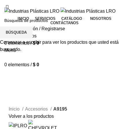
TIENDA
CONTÁCTANOS
PQR
INICIO
SERVICIOS
CATÁLOGO
NOSOTROS
CONTÁCTANOS
Inicio De Sesión / Registrarse
BÚSQUEDA
Lista de deseos
Comenzar a escribir para ver los productos que usted está
0
elementos
/
$
0
buscando.
Menú
0
elementos
/
$
0
Haga Click para agrandar
Inicio
Accesorios
A9195
Volver a los productos