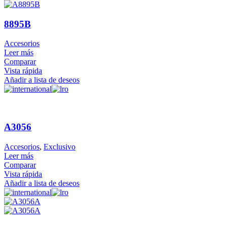
8895B
Accesorios
Leer más
Comparar
Vista rápida
Añadir a lista de deseos
A3056
Accesorios
,
Exclusivo
Leer más
Comparar
Vista rápida
Añadir a lista de deseos