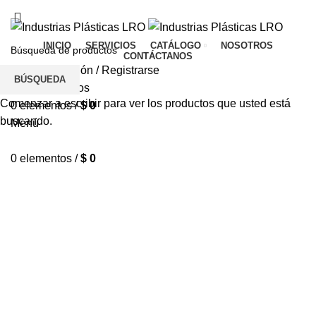
TIENDA
CONTÁCTANOS
PQR
INICIO
SERVICIOS
CATÁLOGO
NOSOTROS
CONTÁCTANOS
Inicio De Sesión / Registrarse
BÚSQUEDA
Lista de deseos
Comenzar a escribir para ver los productos que usted está
0
elementos
/
$
0
buscando.
Menú
0
elementos
/
$
0
Reversa
Categorías
ACCESORIOS
CABINA
DIRECCIONAL
173 Productos
42 Productos
132 Productos