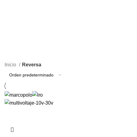
EXCLUSIVO
LATERALES
LUJOS
239 Productos
81 Productos
13 Productos
LUZ PLACA
NUEVOS PRODUCTOS
REVERSA
12 Productos
19 Productos
1 Producto
STOP
TECHO
126 Productos
8 Productos
Inicio
Reversa