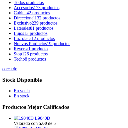
Todos
productos
Accesorios
173 productos
Cabina
42 productos
Direccional
132 productos
Exclusivo
239 productos
Laterales
81 productos
Lujos
13 productos
Luz placa
12 productos
Nuevos Productos
19 productos
Reversa
1 producto
Stop
126 productos
Techo
8 productos
cerca de
Stock Disponible
En venta
En stock
Productos Mejor Calificados
L9040D
Valorado con
5.00
de 5