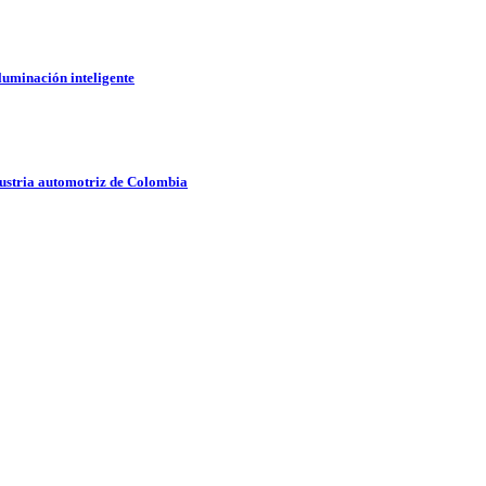
iluminación inteligente
ustria automotriz de Colombia