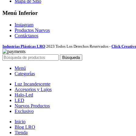
Mapa de Sitio
Menú Inferior
Instagram
Productos Nuevos
Contáctanos
Industrias Plásticas LRO
2023 Todos Los Derechos Reservados -
Click Creativ
Búsqueda
Menú
Categorías
Luz Incandescente
Accesorios y Lujos
Halo-Led
LED
Nuevos Productos
Exclusivo
Inicio
Blog LRO
Tienda