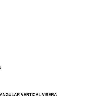
TIENDA
CONTÁCTANOS
PQR
N
TANGULAR VERTICAL VISERA