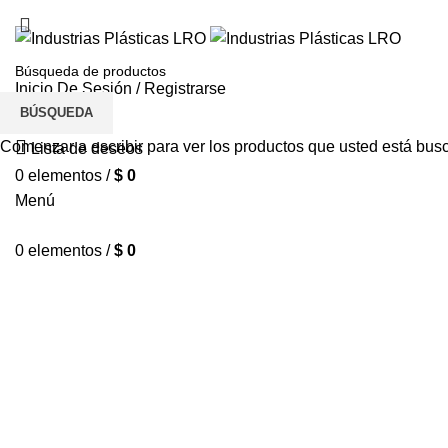
Inicio De Sesión / Registrarse
BÚSQUEDA
Comenzar a escribir para ver los productos que usted está bus
Lista de deseos
0
elementos
/
$
0
Menú
0
elementos
/
$
0
Haga Click para agrandar