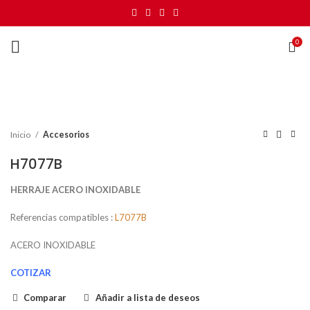
0
Haga Click para agrandar
Inicio
Accesorios
H7077B
HERRAJE ACERO INOXIDABLE
Referencias compatibles :
L7077B
ACERO INOXIDABLE
COTIZAR
Comparar
Añadir a lista de deseos