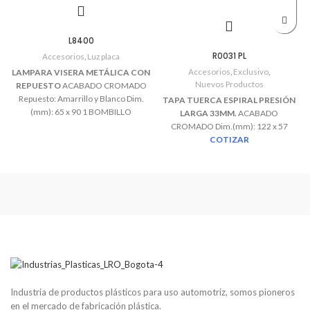
L8400
R0031 PL
Accesorios
,
Luz placa
Accesorios
,
Exclusivo
,
LAMPARA VISERA METÁLICA CON
Nuevos Productos
REPUESTO
ACABADO CROMADO
Repuesto: Amarrillo y Blanco Dim.
TAPA TUERCA ESPIRAL PRESIÓN
(mm): 65 x 90 1 BOMBILLO
LARGA 33MM.
ACABADO
INCANDESCENTE
COTIZAR
CROMADO Dim.(mm): 122 x 57
COTIZAR
Industria de productos plásticos para uso automotriz, somos pioneros
en el mercado de fabricación plástica.