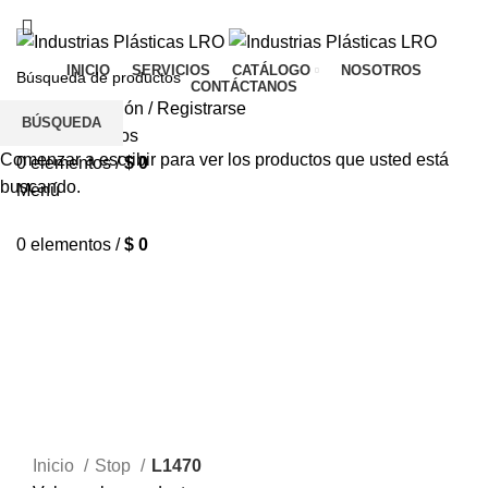
TIENDA
CONTÁCTANOS
PQR
INICIO
SERVICIOS
CATÁLOGO
NOSOTROS
CONTÁCTANOS
Inicio De Sesión / Registrarse
BÚSQUEDA
Lista de deseos
Comenzar a escribir para ver los productos que usted está
0
elementos
/
$
0
buscando.
Menú
0
elementos
/
$
0
12 VOLTIOS
Haga Click para agrandar
Inicio
Stop
L1470