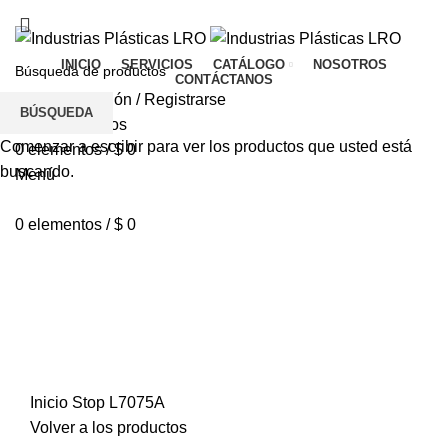
TIENDA
CONTÁCTANOS
PQR
INICIO
SERVICIOS
CATÁLOGO
NOSOTROS
CONTÁCTANOS
Inicio De Sesión / Registrarse
BÚSQUEDA
Lista de deseos
Comenzar a escribir para ver los productos que usted está
0
elementos
/
$
0
buscando.
Menú
0
elementos
/
$
0
Haga Click para agrandar
Inicio
Stop
L7075A
Volver a los productos