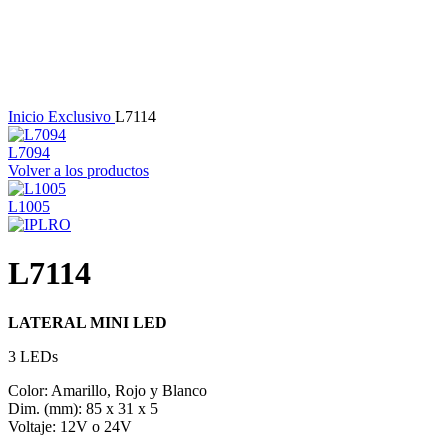
Haga Click para agrandar
Inicio
Exclusivo
L7114
L7094
Volver a los productos
L1005
L7114
LATERAL MINI LED
3 LEDs
Color: Amarillo, Rojo y Blanco
Dim. (mm): 85 x 31 x 5
Voltaje: 12V o 24V