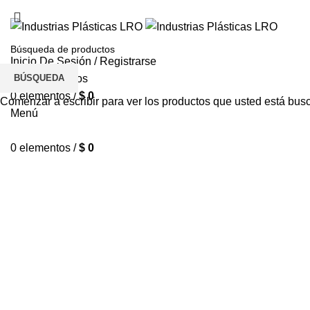
Inicio De Sesión / Registrarse
BÚSQUEDA
Lista de deseos
0
elementos
/
$
0
Comenzar a escribir para ver los productos que usted está bus
Menú
0
elementos
/
$
0
Haga Click para agrandar