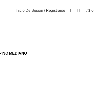
Tienda
Contáctanos
PQR
Inicio De Sesión / Registrarse
/
$
0
0
elementos
PINO MEDIANO