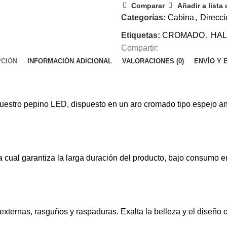
Comparar
Añadir a lista
Categorías:
Cabina
,
Direcci
Etiquetas:
CROMADO
,
HA
Compartir:
PCIÓN
INFORMACIÓN ADICIONAL
VALORACIONES (0)
ENVÍO Y 
tro pepino LED, dispuesto en un aro cromado tipo espejo anti 
a cual garantiza la larga duración del producto, bajo consumo
externas, rasguños y raspaduras. Exalta la belleza y el diseño o