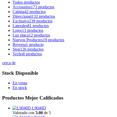
Todos
productos
Accesorios
173 productos
Cabina
42 productos
Direccional
132 productos
Exclusivo
239 productos
Laterales
81 productos
Lujos
13 productos
Luz placa
12 productos
Nuevos Productos
19 productos
Reversa
1 producto
Stop
126 productos
Techo
8 productos
cerca de
Stock Disponible
En venta
En stock
Productos Mejor Calificados
L9040D
Valorado con
5.00
de 5