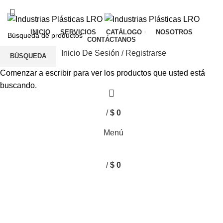
TIENDA
CONTÁCTANOS
PQR
INICIO
SERVICIOS
CATÁLOGO
NOSOTROS
CONTÁCTANOS
Inicio De Sesión / Registrarse
BÚSQUEDA
Comenzar a escribir para ver los productos que usted está
buscando.
/
$
0
0
elementos
Menú
/
$
0
0
elementos
Haga Click para agrandar