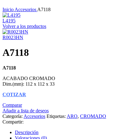
Haga Click para agrandar
Inicio
Accesorios
A7118
L4195
Volver a los productos
R0023HN
A7118
A7118
ACABADO CROMADO
Dim.(mm): 112 x 112 x 33
COTIZAR
Comparar
Añadir a lista de deseos
Categoría:
Accesorios
Etiquetas:
ARO
,
CROMADO
Compartir:
Descripción
Valoraciones (0)