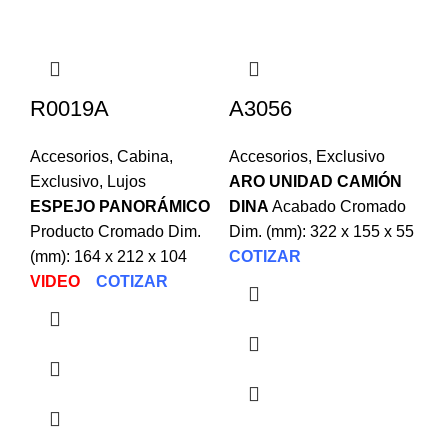
R0019A
A3056
L
Accesorios
,
Cabina
,
Accesorios
,
Exclusivo
Ac
Exclusivo
,
Lujos
ARO UNIDAD CAMIÓN
Lu
ESPEJO PANORÁMICO
DINA
Acabado Cromado
L
Producto Cromado Dim.
Dim. (mm): 322 x 155 x 55
12
(mm): 164 x 212 x 104
COTIZAR
23
VIDEO
COTIZAR
Di
Vo