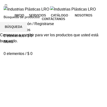
TIENDA
CONTÁCTANOS
PQR
INICIO
SERVICIOS
CATÁLOGO
NOSOTROS
CONTÁCTANOS
Inicio De Sesión / Registrarse
BÚSQUEDA
Lista de deseos
Comenzar a escribir para ver los productos que usted está
0
elementos
/
$
0
buscando.
Menú
0
elementos
/
$
0