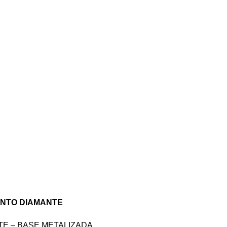
TIENDA
CONTÁCTANOS
PQR
UNTO DIAMANTE
E – BASE METALIZADA