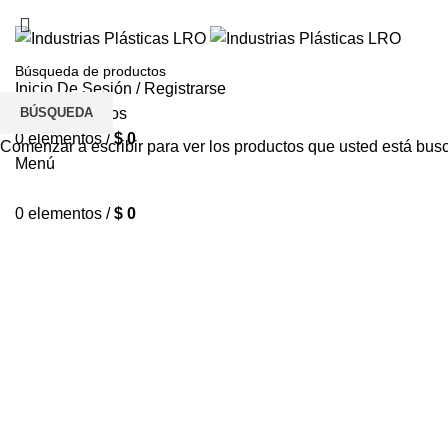
Inicio De Sesión / Registrarse
BÚSQUEDA
Lista de deseos
0
elementos
/
$
0
Comenzar a escribir para ver los productos que usted está bus
Menú
0
elementos
/
$
0
12 VOLTIOS
Haga Click para agrandar