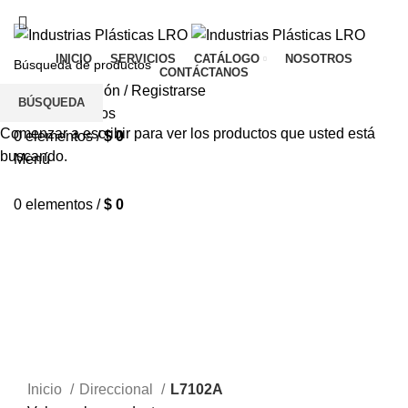
TIENDA
CONTÁCTANOS
PQR
INICIO
SERVICIOS
CATÁLOGO
NOSOTROS
CONTÁCTANOS
Inicio De Sesión / Registrarse
BÚSQUEDA
Lista de deseos
Comenzar a escribir para ver los productos que usted está
0
elementos
/
$
0
buscando.
Menú
0
elementos
/
$
0
Haga Click para agrandar
Inicio
Direccional
L7102A