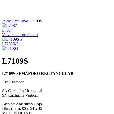
Haga Click para agrandar
Inicio
Exclusivo
L7109S
L7087
Volver a los productos
L7109S-P
L7109S
L7109S SEMÁFORO RECTANGULAR
Aro Cromado
SA Cachucha Horizontal
SN Cachucha Vertical
Bicolor: Amarillo y Rojo
Dim. (mm): 80 x 54 x 45
MULTIVOLTAJE