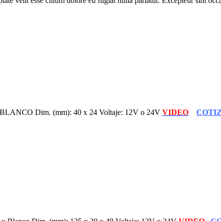
te velit esse cillum dolore eu fugiat nulla pariatur. Excepteur sint occa
LANCO Dim. (mm): 40 x 24 Voltaje: 12V o 24V
VIDEO
COTI