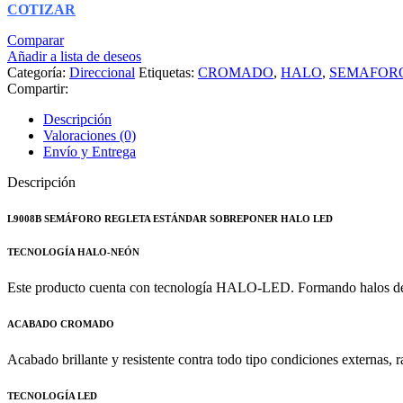
COTIZAR
Comparar
Añadir a lista de deseos
Categoría:
Direccional
Etiquetas:
CROMADO
,
HALO
,
SEMAFOR
Compartir:
Descripción
Valoraciones (0)
Envío y Entrega
Descripción
L9008B SEMÁFORO REGLETA ESTÁNDAR SOBREPONER HALO LED
TECNOLOGÍA HALO-NEÓN
Este producto cuenta con tecnología HALO-LED. Formando halos de luz
ACABADO CROMADO
Acabado brillante y resistente contra todo tipo condiciones externas, r
TECNOLOGÍA LED