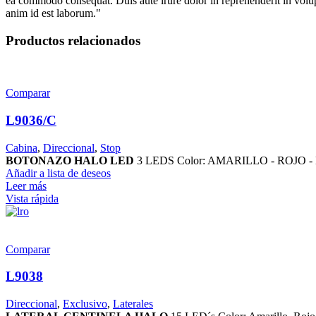
ea commodo consequat. Duis aute irure dolor in reprehenderit in volupta
anim id est laborum."
Productos relacionados
Comparar
L9036/C
Cabina
,
Direccional
,
Stop
BOTONAZO HALO LED
3 LEDS Color: AMARILLO - ROJO - B
Añadir a lista de deseos
Leer más
Vista rápida
Comparar
L9038
Direccional
,
Exclusivo
,
Laterales