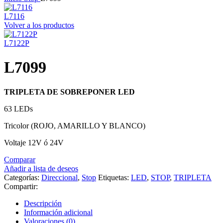
L7116
Volver a los productos
L7122P
L7099
TRIPLETA DE SOBREPONER LED
63 LEDs
Tricolor (ROJO, AMARILLO Y BLANCO)
Voltaje 12V ó 24V
Comparar
Añadir a lista de deseos
Categorías:
Direccional
,
Stop
Etiquetas:
LED
,
STOP
,
TRIPLETA
Compartir:
Descripción
Información adicional
Valoraciones (0)