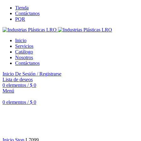
Tienda
Contáctanos
PQR
Inicio
Servicios
Catálogo
Nosotros
Contáctanos
Inicio De Sesión / Registrarse
Lista de deseos
0
elementos
/
$
0
Menú
0
elementos
/
$
0
Haga Click para agrandar
Inicio
Stop
L7099