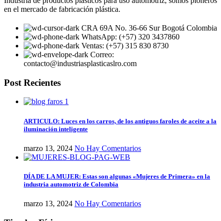
Industria de productos plásticos para uso automotriz, somos pioneros
en el mercado de fabricación plástica.
CRA 69A No. 36-66 Sur Bogotá Colombia
WhatsApp: (+57) 320 3437860
Ventas: (+57) 315 830 8730
Correo:
contacto@industriasplasticaslro.com
Post Recientes
ARTICULO: Luces en los carros, de los antiguos faroles de aceite a la
iluminación inteligente
marzo 13, 2024
No Hay Comentarios
DÍA DE LA MUJER: Estas son algunas «Mujeres de Primera» en la
industria automotriz de Colombia
marzo 13, 2024
No Hay Comentarios